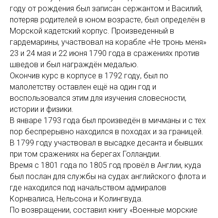
году от рождения был записан сержантом и Василий,
потеряв родителей в юном возрасте, был определён в
Морской кадетский корпус. Произведенный в
гардемарины, участвовал на корабле «Не тронь меня»
23 и 24 мая и 22 июня 1790 года в сражениях против
шведов и был награждён медалью.
Окончив курс в корпусе в 1792 году, был по
малолетству оставлен ещё на один год и
воспользовался этим для изучения словесности,
истории и физики.
В январе 1793 года был произведён в мичманы и с тех
пор беспрерывно находился в походах и за границей.
В 1799 году участвовал в высадке десанта и бывших
при том сражениях на берегах Голландии.
Время с 1801 года по 1805 год провёл в Англии, куда
был послан для службы на судах английского флота и
где находился под начальством адмиралов
Корнвалиса, Нельсона и Колингвуда.
По возвращении, составил книгу «Военные морские