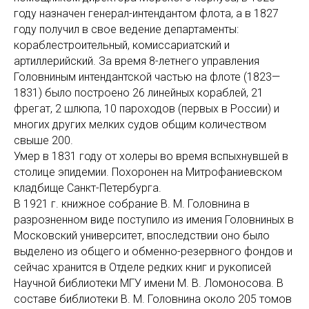
году назначен генерал-интендантом флота, а в 1827
году получил в свое ведение департаменты:
кораблестроительный, комиссариатский и
артиллерийский. За время 8-летнего управления
Головниным интендантской частью на флоте (1823—
1831) было построено 26 линейных кораблей, 21
фрегат, 2 шлюпа, 10 пароходов (первых в России) и
многих других мелких судов общим количеством
свыше 200.
Умер в 1831 году от холеры во время вспыхнувшей в
столице эпидемии. Похоронен на Митрофаниевском
кладбище Санкт-Петербурга.
В 1921 г. книжное собрание В. М. Головнина в
разрозненном виде поступило из имения Головниных в
Московский университет, впоследствии оно было
выделено из общего и обменно-резервного фондов и
сейчас хранится в Отделе редких книг и рукописей
Научной библиотеки МГУ имени М. В. Ломоносова. В
составе библиотеки В. М. Головнина около 205 томов