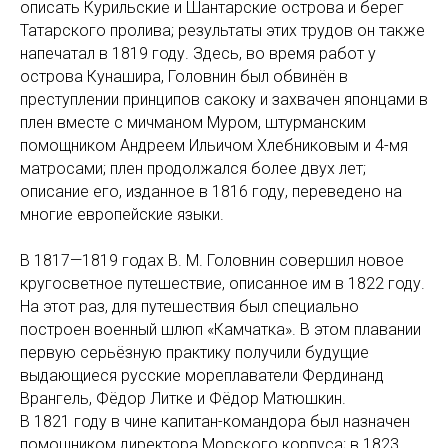
описать Курильские и Шантарские острова и берег
Татарского пролива; результаты этих трудов он также
напечатал в 1819 году. Здесь, во время работ у
острова Кунашира, Головнин был обвинён в
преступлении принципов сакоку и захвачен японцами в
плен вместе с мичманом Муром, штурманским
помощником Андреем Ильичом Хлебниковым и 4-мя
матросами; плен продолжался более двух лет;
описание его, изданное в 1816 году, переведено на
многие европейские языки.
В 1817—1819 годах В. М. Головнин совершил новое
кругосветное путешествие, описанное им в 1822 году.
На этот раз, для путешествия был специально
построен военный шлюп «Камчатка». В этом плавании
первую серьёзную практику получили будущие
выдающиеся русские мореплаватели Фердинанд
Врангель, Фёдор Литке и Фёдор Матюшкин.
В 1821 году в чине капитан-командора был назначен
помощником директора Морского корпуса; в 1823