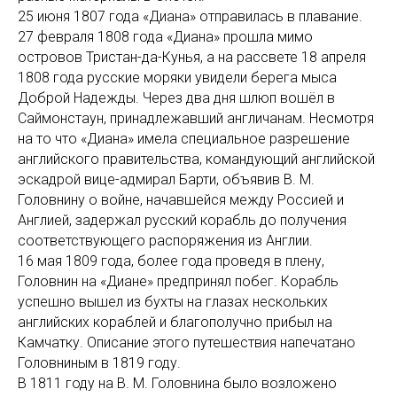
25 июня 1807 года «Диана» отправилась в плавание.
27 февраля 1808 года «Диана» прошла мимо
островов Тристан-да-Кунья, а на рассвете 18 апреля
1808 года русские моряки увидели берега мыса
Доброй Надежды. Через два дня шлюп вошёл в
Саймонстаун, принадлежавший англичанам. Несмотря
на то что «Диана» имела специальное разрешение
английского правительства, командующий английской
эскадрой вице-адмирал Барти, объявив В. М.
Головнину о войне, начавшейся между Россией и
Англией, задержал русский корабль до получения
соответствующего распоряжения из Англии.
16 мая 1809 года, более года проведя в плену,
Головнин на «Диане» предпринял побег. Корабль
успешно вышел из бухты на глазах нескольких
английских кораблей и благополучно прибыл на
Камчатку. Описание этого путешествия напечатано
Головниным в 1819 году.
В 1811 году на В. М. Головнина было возложено