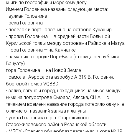
книги по географии и морскому делу.
Именем Головнина названы следующие места:
- вулкан Головнина
- река Головнина
- посёлок и порт Головнино на острове Кунашир
- пролив Головнина — в средней части Большой
Курильской гряды между островами Райкоке и Матуа
- гора Головнина — на Камчатке
- памятник в городе Порт-Вила (столица республики
Вануату)
гора Головнина — на Новой Земле
- самолет Аэрофлота аэробус А-319 В. Головнин,
бортовой номер VQBBD
- залив, лагуна и город, находящийся на мысе между
ними на полуострове Сьюард, Аляска, США — с
течением времени название города потеряло одну н, в
отличие от названий залива и лагуны
- улица Головнина в р.п. Старожилово
Старожиловского района Рязанской области
- МБОУ «Средняя общеобразовательная школа № 19