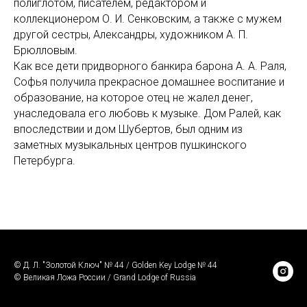
полиглотом, писателем, редактором и
коллекционером О. И. Сенковским, а также с мужeм
другой сестры, Александры, художником А. П.
Брюлловым.
Как все дети придворного банкира барона А. А. Раля,
Софья получила прекрасное домашнее воспитание и
образование, на которое отец не жалел денег,
унаследовала его любовь к музыке. Дом Ралей, как
впоследствии и дом Шубертов, был одним из
заметных музыкальных центров пушкинского
Петербурга.
© Д. Л. "Золотой Ключ" № 44 / Golden Key Lodge № 44
© Великая Ложа России / Grand Lodge of Russia