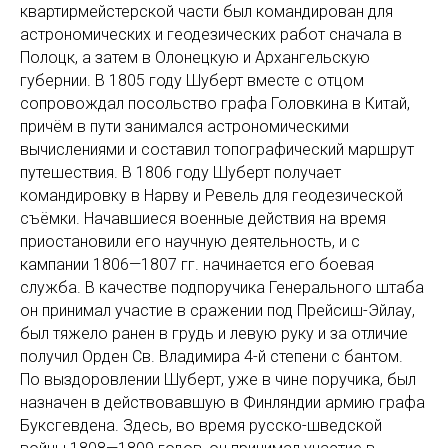
квартирмейстерской части был командирован для
астрономических и геодезических работ сначала в
Полоцк, а затем в Олонецкую и Архангельскую
губернии. В 1805 году Шуберт вместе с отцом
сопровождал посольство графа Головкина в Китай,
причём в пути занимался астрономическими
вычислениями и составил топографический маршрут
путешествия. В 1806 году Шуберт получает
командировку в Нарву и Ревель для геодезической
съёмки. Начавшиеся военные действия на время
приостановили его научную деятельность, и с
кампании 1806—1807 гг. начинается его боевая
служба. В качестве подпоручика Генерального штаба
он принимал участие в сражении под Прейсиш-Эйлау,
был тяжело ранен в грудь и левую руку и за отличие
получил Орден Св. Владимира 4-й степени с бантом.
По выздоровлении Шуберт, уже в чине поручика, был
назначен в действовавшую в Финляндии армию графа
Буксгевдена. Здесь, во время русско-шведской