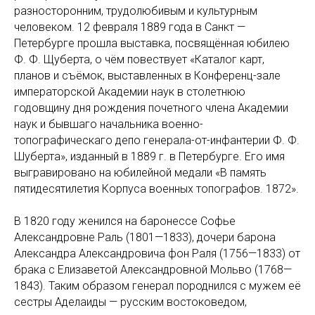
разносторонним, трудолюбивым и культурным
человеком. 12 февраля 1889 года в Санкт —
Петербурге прошла выставка, посвящённая юбилею
Ф. Ф. Щуберта, о чём повествует «Каталог карт,
планов и съёмок, выставленных в Конференц-зале
императорской Академии наук в столетнюю
годовщину дня рождения почетного члена Академии
наук и бывшаго начальника военно-
топографическаго депо генерала-от-инфантерии Ф. Ф.
Шуберта», изданный в 1889 г. в Петербурге. Его имя
выгравировано на юбилейной медали «В память
пятидесятилетия Корпуса военных топографов. 1872».
В 1820 году женился на баронессе Софье
Александровне Раль (1801—1833), дочери барона
Александра Александровича фон Раля (1756—1833) от
брака с Елизаветой Александровной Мольво (1768—
1843). Таким образом генерал породнился с мужем её
сестры Аделаиды — русским востоковедом,