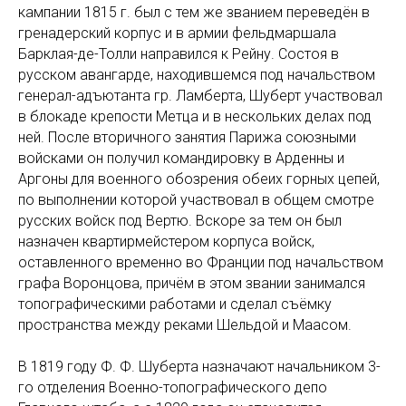
кампании 1815 г. был с тем же званием переведён в
гренадерский корпус и в армии фельдмаршала
Барклая-де-Толли направился к Рейну. Состоя в
русском авангарде, находившемся под начальством
генерал-адъютанта гр. Ламберта, Шуберт участвовал
в блокаде крепости Метца и в нескольких делах под
ней. После вторичного занятия Парижа союзными
войсками он получил командировку в Арденны и
Аргоны для военного обозрения обеих горных цепей,
по выполнении которой участвовал в общем смотре
русских войск под Вертю. Вскоре за тем он был
назначен квартирмейстером корпуса войск,
оставленного временно во Франции под начальством
графа Воронцова, причём в этом звании занимался
топографическими работами и сделал съёмку
пространства между реками Шельдой и Маасом.
В 1819 году Ф. Ф. Шуберта назначают начальником 3-
го отделения Военно-топографического депо