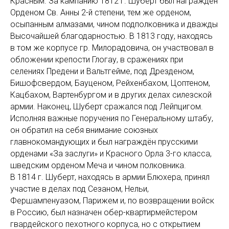
Красным. За кампанию 1812 г. Шуберт был награждён
Орденом Св. Анны 2-й степени, тем же орденом,
осыпанным алмазами, чином подполковника и дважды
Высочайшей благодарностью. В 1813 году, находясь
в том же корпусе гр. Милорадовича, он участвовал в
обложении крепости Глогау, в сражениях при
селениях Предени и Вальтгейме, под Дрезденом,
Бишофсвердом, Бауценом, Рейхенбахом, Цоптеном,
Кацбахом, Вартенбургом и в других делах силезской
армии. Наконец, Шуберт сражался под Лейпцигом.
Исполняя важные поручения по Генеральному штабу,
он обратил на себя внимание союзных
главнокомандующих и был награждён прусскими
орденами «За заслуги» и Красного Орла 3-го класса,
шведским орденом Меча и чином полковника.
В 1814 г. Шуберт, находясь в армии Блюхера, принял
участие в делах под Сезаном, Нельи,
Фершампенуазом, Парижем и, по возвращении войск
в Россию, был назначен обер-квартирмейстером
гвардейского пехотного корпуса, но с открытием