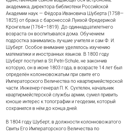
академика, директора библиотеки Российской
Академии наук — Фёдора Ивановича Шуберта (1758—
1825) от брака с баронессой Луизой Фредерикой
Кронгельм (1764—1819). До одиннадцатилетнего
возраста он воспитывался дома. Обучением
подростка занимались лучшие учителя и сам Ф. И.
Шуберт. Особое внимание уделялось изучению
математики и иностранных языков. В 1800 году
Шуберт поступил в St.Petri-Schule, не закончив
которую, он в июне 1803 года, в возрасте 14 лет был
определён колонновожатым при свите его
Императорского Величества по квартирмейстерской
части. Инженер-генерал П. К. Сухтелен, начальник
квартирмейстерской службы армии, сумел привить
юноше интерес к топографии и геодезии, который
сохранился в нём до конца дней.
В 1804 году Шуберт, в должности колонновожатого
Свиты Его Императорского Величества по