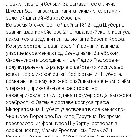
Ловчи, Плевны и Сельви. За выказанное отличие
Шуберт был награжден капитанскими эполетами и
золотой шпагой «За храбрость».
Во время Отечественной войны 1812 года Шуберт в
звании квартирмейстера 2-го кавалерийского корпуса
находился в ведении ген.-адъютанта барона Корфа.
Корпус состоял в авангарде 1-й армии и принимал
участие в сражениях под Свенцянами, Витебском,
Смоленском и Бородиным, где Фёдор Фёдорович
получил ранение. В рапорте о действиях корпуса во
время Бородинской битвы Корф отметил Шуберта,
помогавшего ему под жесточайшим картечным огнём
удержать, приведённые в расстройство
кавалерийские полки, подавая пример солдатам своей
храбростью.Затем в составе корпуса графа
Милорадовича, Шуберт участвовал в сражениях при
Чирикове, Воронове, Ванкове, Тарутине. Во время
преследования французов Шуберт участвовал в
сражениях под Малым Ярославцем, Вязьмой и