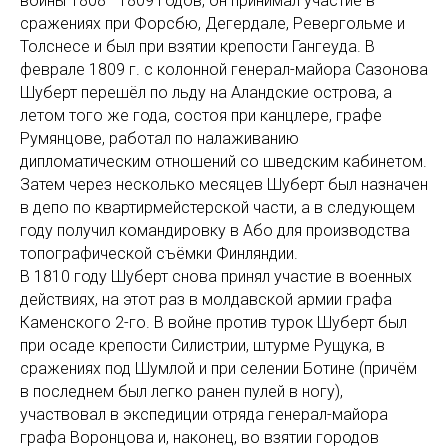
войны 1808—1809 годов, он принимал участие в
сражениях при Форсбю, Дегердале, Ревергольме и
Толснесе и был при взятии крепости Гангеуда. В
феврале 1809 г. с колонной генерал-майора Сазонова
Шуберт перешёл по льду на Аландские острова, а
летом того же года, состоя при канцлере, графе
Румянцове, работал по налаживанию
дипломатическим отношений со шведским кабинетом.
Затем через несколько месяцев Шуберт был назначен
в депо по квартирмейстерской части, а в следующем
году получил командировку в Або для производства
топографической съёмки Финляндии.
В 1810 году Шуберт снова принял участие в военных
действиях, на этот раз в молдавской армии графа
Каменского 2-го. В войне против турок Шуберт был
при осаде крепости Силистрии, штурме Рущука, в
сражениях под Шумлой и при селении Ботине (причём
в последнем был легко ранен пулей в ногу),
участвовал в экспедиции отряда генерал-майора
графа Воронцова и, наконец, во взятии городов