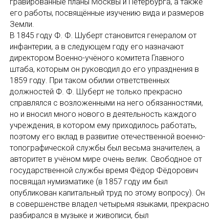
гравированные планы Москвы и Петербурга, а также
его работы, посвящённые изучению вида и размеров
Земли.
В 1845 году Ф. Ф. Шуберт становится генералом от
инфантерии, а в следующем году его назначают
директором Военно-учёного комитета Главного
штаба, которым он руководил до его упразднения в
1859 году. При таком обилии ответственных
должностей Ф. Ф. Шуберт не только прекрасно
справлялся с возложенными на него обязанностями,
но и вносил много нового в деятельность каждого
учреждения, в котором ему приходилось работать,
поэтому его вклад в развитие отечественной военно-
топографической службы был весьма значителен, а
авторитет в учёном мире очень велик. Свободное от
государственной службы время Фёдор Фёдорович
посвящал нумизматике (в 1857 году им был
опубликован капитальный труд по этому вопросу). Он
в совершенстве владел четырьмя языками, прекрасно
разбирался в музыке и живописи, был