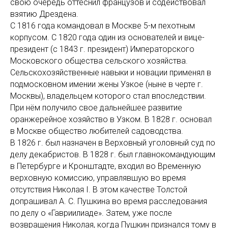
свою очередь оттеснил французов и содействовал
взятию Дрездена.
C 1816 года командовал в Москве 5-м пехотным
корпусом. C 1820 года один из основателей и вице-
президент (с 1843 г. президент) Императорского
Московского общества сельского хозяйства.
Сельскохозяйственные навыки и новации применял в
подмосковном имении жены Узкое (ныне в черте г.
Москвы), владельцем которого стал впоследствии.
При нём получило свое дальнейшее развитие
оранжерейное хозяйство в Узком. В 1828 г. основал
в Москве общество любителей садоводства.
В 1826 г. был назначен в Верховный уголовный суд по
делу декабристов. В 1828 г. был главнокомандующим
в Петербурге и Кронштадте, входил во Временную
верховную комиссию, управлявшую во время
отсутствия Николая I. В этом качестве Толстой
допрашивал А. С. Пушкина во время расследования
по делу о «Гавриилиаде». Затем, уже после
возвращения Николая, когда Пушкин признался тому в