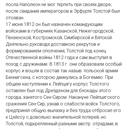
посла Наполеон не мог терпеть при своем дворе;
после свидания императоров в Эрфурте Толстой был
отозван.
17 июня 1812 он был назначен командующим
войсками в губерниях Казанской, Нижегородской,
Пензенской, Костромской, Симбирской и Вятской.
Деятельно руководя доставкою рекрутов и
формированием ополчения, Толстой под конец
Отечественной войны 1812 года и сам выступил в
поход с дружинами. В 1813 г. они образовали особый
корпус и вошли в состав так назыв. польской армии
Беннигсена, с которою двинулись в Богемию. При
общем наступлении к Лейпцигу корпус Толстого
оставлен был под Дрезденом для блокады этого
города, занятого Сен-Сиром. Накануне Лейпцигского
сражения Сен-Сир, узнав о слабости войск Толстого,
предпринял общую вылазку и без труда отбросил его
к Цейссу с довольно значительной потерей; но
Толстой, подкрепленный разными австр. отрядами, в