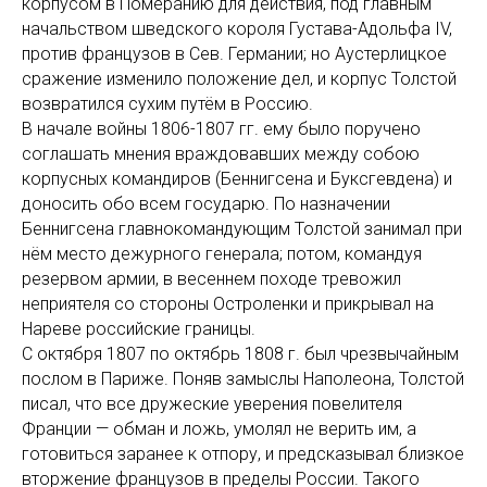
корпусом в Померанию для действия, под главным
начальством шведского короля Густава-Адольфа IV,
против французов в Сев. Германии; но Аустерлицкое
сражение изменило положение дел, и корпус Толстой
возвратился сухим путём в Россию.
В начале войны 1806-1807 гг. ему было поручено
соглашать мнения враждовавших между собою
корпусных командиров (Беннигсена и Буксгевдена) и
доносить обо всем государю. По назначении
Беннигсена главнокомандующим Толстой занимал при
нём место дежурного генерала; потом, командуя
резервом армии, в весеннем походе тревожил
неприятеля со стороны Остроленки и прикрывал на
Нареве российские границы.
С октября 1807 по октябрь 1808 г. был чрезвычайным
послом в Париже. Поняв замыслы Наполеона, Толстой
писал, что все дружеские уверения повелителя
Франции — обман и ложь, умолял не верить им, а
готовиться заранее к отпору, и предсказывал близкое
вторжение французов в пределы России. Такого