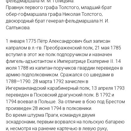
фельдмаршала М. М. Голицына.
Правнук первого графа Толстого, младший брат
обер-гофмаршала графа Николая Толстого,
двоюродный брат генерал-фельдмаршала Н. И.
Салтыкова.
1 января 1775 Пётр Александрович был записан
капралом в л.-гв. Преображенский полк, 21 мая 1785
вступил в этот же полк подпоручиком и назначен
флигель-адъютантом к Императрице Екатерине II. 14
июля 1788 из капитан-поручиков гвардии переведен в
армию подполковником. Сражался со шведами в
1788—1790. 28 марта 1792 зачислен в
Ингерманландский карабинерный полк, 13 апреля 1793
переведен в Псковский драгунский полк. В 1792 и
1794 воевал в Польше. За отличие в бою под Брестом
произведен 28 июня 1794 в полковники.
Во время штурма Праги, командуя двумя
эскадронами, первым ворвался на польскую батарею
и, несмотря на ранение картечью в левую руку,